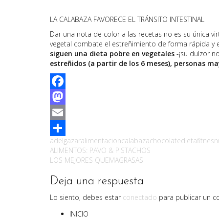
LA CALABAZA FAVORECE EL TRÁNSITO INTESTINAL
Dar una nota de color a las recetas no es su única vi
vegetal combate el estreñimiento de forma rápida y e
siguen una dieta pobre en vegetales
-¡su dulzor n
estreñidos (a partir de los 6 meses), personas ma
Facebook
Mastodon
Email
adelgazar
alimentacion
calabaza
chocolate
dieta
fitnes
n
Compartir
Navegación
ALIMENTOS: PAVO & PISTACHOS
LOS MEJORES QUEMAGRASAS
de
Deja una respuesta
entradas
Lo siento, debes estar
conectado
para publicar un c
INICIO