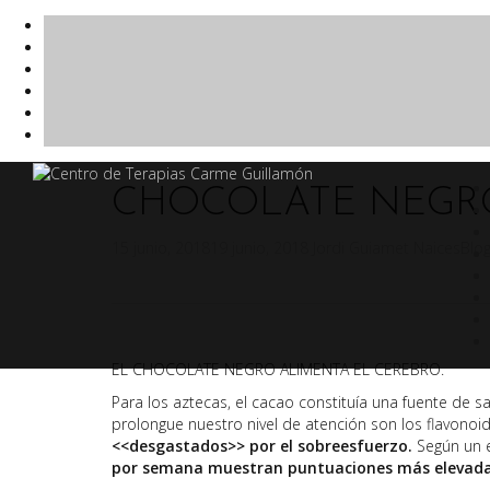
Saltar
al
CHOCOLATE NEGRO
contenido
15 junio, 2018
19 junio, 2018
Jordi Guiamet Naices
Blo
EL CHOCOLATE NEGRO ALIMENTA EL CEREBRO.
Para los aztecas, el cacao constituía una fuente de s
prolongue nuestro nivel de atención son los flavonoi
<<desgastados>> por el sobreesfuerzo.
Según un e
por semana muestran puntuaciones más elevadas