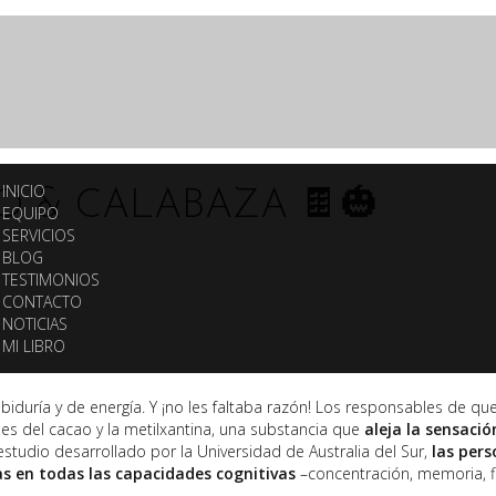
INICIO
 & CALABAZA 🍫🎃
EQUIPO
SERVICIOS
g
BLOG
TESTIMONIOS
CONTACTO
NOTICIAS
MI LIBRO
abiduría y de energía. Y ¡no les faltaba razón! Los responsables de q
des del cacao y la metilxantina, una substancia que
aleja la sensació
studio desarrollado por la Universidad de Australia del Sur,
las per
 en todas las capacidades cognitivas
–concentración, memoria, flu