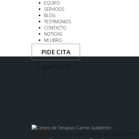
EQUIPO
SERVICIOS
BLOG
TESTIMONIOS
CONTACTO
NOTICIAS
MI LIBRO
PIDE CITA
Síguenos en:
Facebook
Instagram
Twitter
LinkedIn
C/Garcilaso 111-113, Local 1 08201 Sabadell (Barcelo