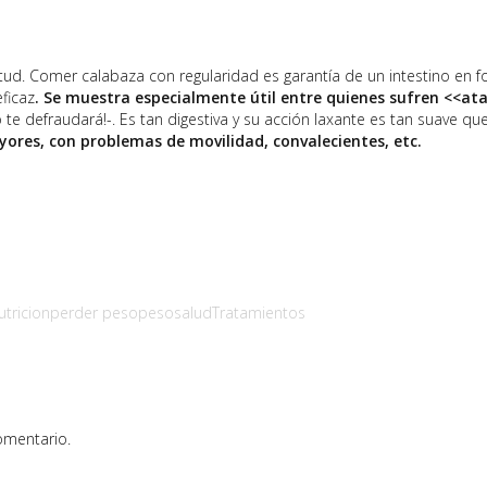
rtud. Comer calabaza con regularidad es garantía de un intestino en f
ficaz
. Se muestra especialmente útil entre quienes sufren <<at
o te defraudará!-. Es tan digestiva y su acción laxante es tan suave qu
yores, con problemas de movilidad, convalecientes, etc.
utricion
perder peso
peso
salud
Tratamientos
omentario.