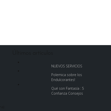
Últimos artículos
NUEVOS SERVICIOS
Polemica sobre los
Endulcorantes!
Qué son Fantasía : 5
Confianza Consejos
na)