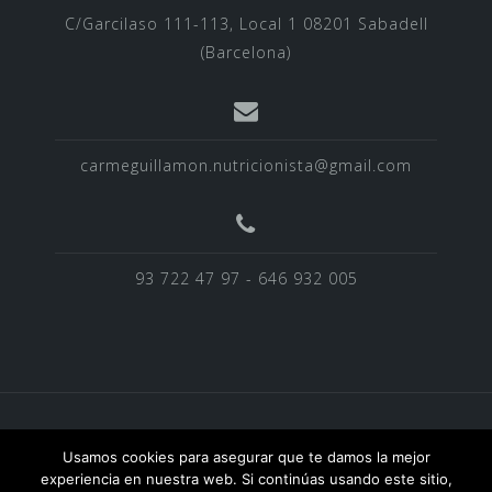
C/Garcilaso 111-113, Local 1 08201 Sabadell
(Barcelona)
carmeguillamon.nutricionista@gmail.com
93 722 47 97 - 646 932 005
BLOG
EQUIPO
Homepage
NOTICIAS
Usamos cookies para asegurar que te damos la mejor
POLITICA DE PRIVACIDAD
SERVICIOS
experiencia en nuestra web. Si continúas usando este sitio,