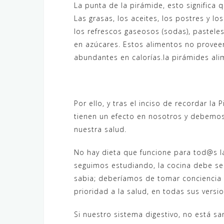
La punta de la pirámide, esto signific
Las grasas, los aceites, los postres y lo
los refrescos gaseosos (sodas), pasteles
en azúcares. Estos alimentos no provee
abundantes en calorías.la pirámides ali
Por ello, y tras el inciso de recordar la
tienen un efecto en nosotros y debemos
nuestra salud.
No hay dieta que funcione para tod@s la
seguimos estudiando, la cocina debe se
sabia; deberíamos de tomar conciencia de
prioridad a la salud, en todas sus versi
Si nuestro sistema digestivo, no está san