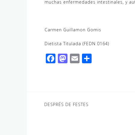
muchas enfermedades intestinales, y aut
Carmen Guillamon Gomis
Dietista Titulada (FEDN 0164)
F
M
E
C
a
a
m
o
c
st
ai
m
e
o
l
p
b
d
ar
o
o
ti
Navegación
DESPRÉS DE FESTES
o
n
r
de
k
entradas