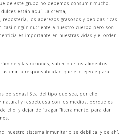
a que de este grupo no debemos consumir mucho.
s dulces están aquí. La crema,
, repostería, los aderezos grasosos y bebidas ricas
n casi ningún nutriente a nuestro cuerpo pero son
menticia es importante en nuestras vidas y el orden.
 Pirámide y las raciones, saber que los alimentos
 asumir la responsabilidad que ello ejerce para
s personas! Sea del tipo que sea, por ello
r natural y respetuosa con los medios, porque es
 ello, y dejar de “tragar “literalmente, para dar
ones.
o, nuestro sistema inmunitario se debilita, y de ahí,