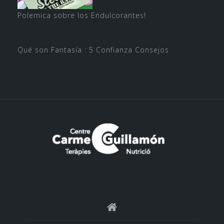
Polemica sobre los Endulcorantes!
Qué son Fantasía : 5 Confianza Consejos