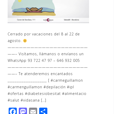
Cerrado por vacaciones del 8 al 22 de
agosto.
—————————————————————
——– Visítamos, llámanos o envíanos un
WhatsApp 93 722 47 97 – 646 932 005
—————————————————————
——– Te atenderemos encantados
______________________ [ ‪#‎carmeguillamon‬
‪#‎carmenguillamon‬ ‪#‎depilación‬ ‪#‎ipl‬
‪#‎ofertas‬ ‪#‎diabetesiobesitat‬ ‪#‎alimentacio‬
‪#‎salut‬ ‪#‎vidasana‬ […]
F
M
E
C