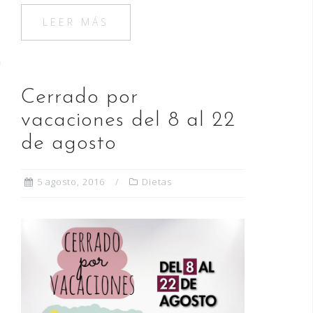
c
st
ai
m
e
o
l
p
LEER MÁS
b
d
ar
o
o
ti
o
n
r
Cerrado por
k
vacaciones del 8 al 22
de agosto
5 agosto, 2016
Dietas