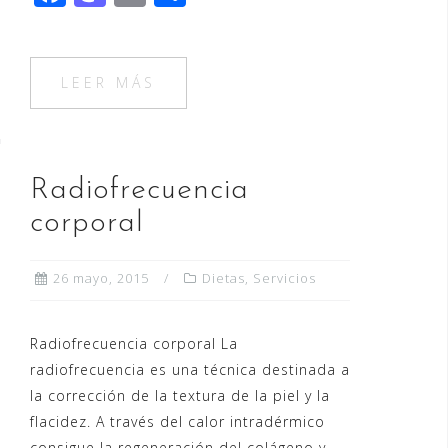
a
a
m
o
c
st
ai
m
e
o
l
p
LEER MÁS
b
d
ar
o
o
ti
o
n
r
Radiofrecuencia
k
corporal
26 mayo, 2015
Dietas
,
Servicios
Radiofrecuencia corporal La
radiofrecuencia es una técnica destinada a
la corrección de la textura de la piel y la
flacidez. A través del calor intradérmico
consigue la regeneración del colágeno y