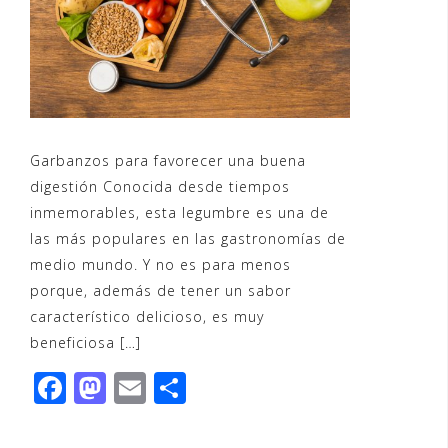
Garbanzos para favorecer una buena
digestión Conocida desde tiempos
inmemorables, esta legumbre es una de
las más populares en las gastronomías de
medio mundo. Y no es para menos
porque, además de tener un sabor
característico delicioso, es muy
beneficiosa […]
F
M
E
C
a
a
m
o