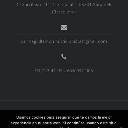
C/Garcilaso 111-113, Local 1 08201 Sabadell
(Barcelona)
carmeguillamon.nutricionista@gmail.com
93 722 47 97 - 646 932 005
BLOG
EQUIPO
Homepage
NOTICIAS
Usamos cookies para asegurar que te damos la mejor
POLITICA DE PRIVACIDAD
SERVICIOS
experiencia en nuestra web. Si continúas usando este sitio,
TESTIMONIOS