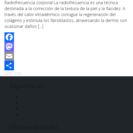
Radiofrecuencia corporal La radiofrecuencia es una técnica
destinada a la corrección de la textura de la piel y la flacidez. A
través del calor intradérmico consigue la regeneración del
colágeno y estimula los fibroblastos, atravesando la dermis son
ocasionar daños […]
Facebook
Mastodon
Email
Leer más
Compartir
Síguenos en:
Facebook
Instagram
Twitter
LinkedIn
Últimos artículos