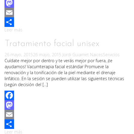
Facebook
Mastodon
Email
Leer más
Compartir
Tratamiento facial unisex
26 mayo, 2015
26 mayo, 2015
Jordi Guiamet Naices
Servicios
Cuídate mejor por dentro y te verás mejor por fuera, ¡te
ayudamos! Vacumterapia facial estándar Promueve la
renovación y la tonificación de la piel mediante el drenaje
linfático. En la sesión se pueden utilizar las siguientes técnicas
(según decisión del […]
Facebook
Mastodon
Email
Leer más
Compartir