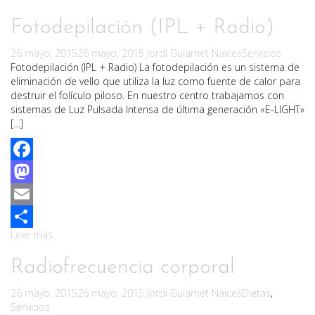
Fotodepilación (IPL + Radio)
26 mayo, 2015
26 mayo, 2015
Jordi Guiamet Naices
Servicios
Fotodepilación (IPL + Radio) La fotodepilación es un sistema de
eliminación de vello que utiliza la luz como fuente de calor para
destruir el folículo piloso. En nuestro centro trabajamos con
sistemas de Luz Pulsada Intensa de última generación «E-LIGHT»
[…]
Facebook
Mastodon
Email
Leer más
Compartir
Radiofrecuencia corporal
26 mayo, 2015
26 mayo, 2015
Jordi Guiamet Naices
Dietas
,
Servicios