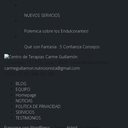
NUEVOS SERVICIOS
Polemica sobre los Endulcorantes!
Qué son Fantasía : 5 Confianza Consejos
C/Garcilaso 111-113, Local 1 08201 Sabadell (Barcelona)
carmeguillamon.nutricionista@gmail.com
93 722 47 97 - 646 932 005
BLOG
EQUIPO
Homepage
NOTICIAS
POLITICA DE PRIVACIDAD
SERVICIOS
TESTIMONIOS
Funciona con WordPress
|
Tema:
Astrid
de aThemes.