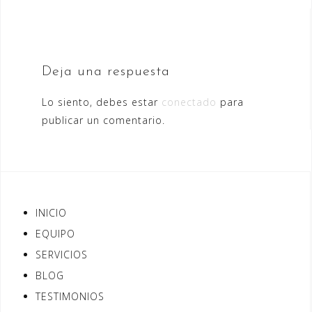
de
o
o
ti
entradas
o
n
r
k
Deja una respuesta
Lo siento, debes estar
conectado
para
publicar un comentario.
INICIO
EQUIPO
SERVICIOS
BLOG
TESTIMONIOS