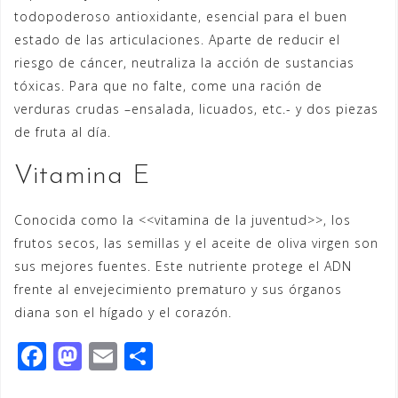
todopoderoso antioxidante, esencial para el buen
estado de las articulaciones. Aparte de reducir el
riesgo de cáncer, neutraliza la acción de sustancias
tóxicas. Para que no falte, come una ración de
verduras crudas –ensalada, licuados, etc.- y dos piezas
de fruta al día.
Vitamina E
Conocida como la <<vitamina de la juventud>>, los
frutos secos, las semillas y el aceite de oliva virgen son
sus mejores fuentes. Este nutriente protege el ADN
frente al envejecimiento prematuro y sus órganos
diana son el hígado y el corazón.
F
M
E
C
a
a
m
o