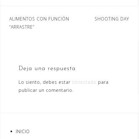
c
st
ai
m
e
o
l
p
Navegación
ALIMENTOS CON FUNCIÓN
SHOOTING DAY
b
d
ar
“ARRASTRE”
de
o
o
ti
entradas
o
n
r
k
Deja una respuesta
Lo siento, debes estar
conectado
para
publicar un comentario.
INICIO