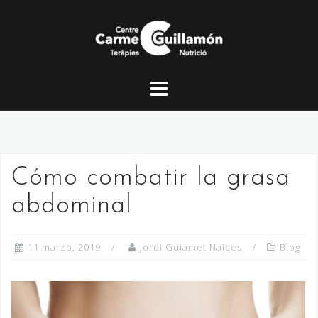
Saltar
al
contenido
Cómo combatir la grasa
abdominal
11 marzo, 2019
Jordi Guiamet Naices
Blog