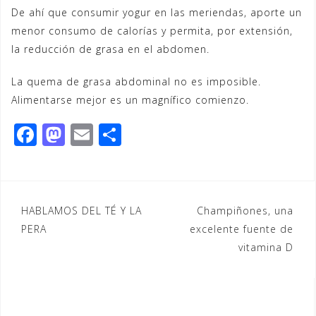
De ahí que consumir yogur en las meriendas, aporte un
menor consumo de calorías y permita, por extensión,
la reducción de grasa en el abdomen.
La quema de grasa abdominal no es imposible.
Alimentarse mejor es un magnífico comienzo.
F
M
E
C
a
a
m
o
c
st
ai
m
e
o
l
p
Navegación
HABLAMOS DEL TÉ Y LA
Champiñones, una
b
d
ar
PERA
excelente fuente de
de
o
o
ti
vitamina D
entradas
o
n
r
k