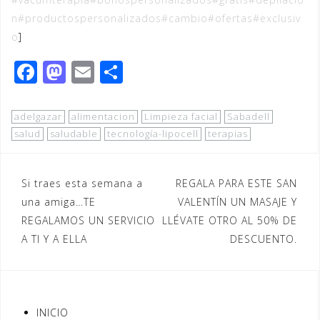
n
#
productospersonalizados
#
cambio
#
ofertas
#
exclusiv
o
]
F
M
E
C
a
a
m
o
c
st
ai
m
adelgazar
alimentacion
Limpieza facial
Sabadell
e
o
l
p
salud
saludable
tecnología-lipocell
terapias
b
d
ar
o
o
ti
Navegación
Si traes esta semana a
REGALA PARA ESTE SAN
o
n
r
una amiga…TE
VALENTÍN UN MASAJE Y
de
REGALAMOS UN SERVICIO
LLÉVATE OTRO AL 50% DE
k
entradas
A TI Y A ELLA
DESCUENTO.
INICIO