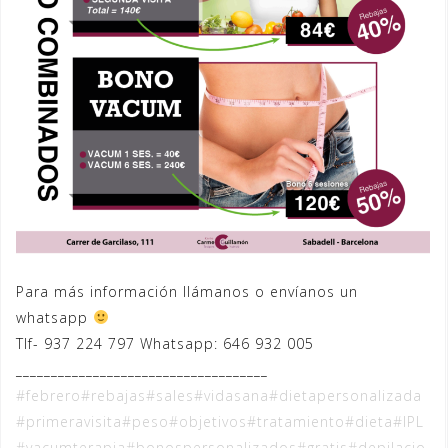
Para más información llámanos o envíanos un
whatsapp
Tlf- 937 224 797 Whatsapp: 646 932 005
____________________________________
#
febrero
#
rebajas
#
sales
#
vidasana
#
dietapersonalizada
#
primeravisita
#
peso
#
objetivos
#
tratamiento
#
dieta
#
IPL
#
vacumterapia
#
bonospersonalizados
#
gratis
#
depilacio