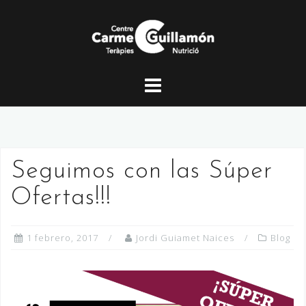
Saltar
al
contenido
Seguimos con las Súper
Ofertas!!!
1 febrero, 2017
Jordi Guiamet Naices
Blog