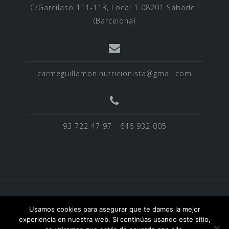
C/Garcilaso 111-113, Local 1 08201 Sabadell
(Barcelona)
carmeguillamon.nutricionista@gmail.com
93 722 47 97 - 646 932 005
BLOG
EQUIPO
Homepage
NOTICIAS
Usamos cookies para asegurar que te damos la mejor
POLITICA DE PRIVACIDAD
SERVICIOS
experiencia en nuestra web. Si continúas usando este sitio,
TESTIMONIOS