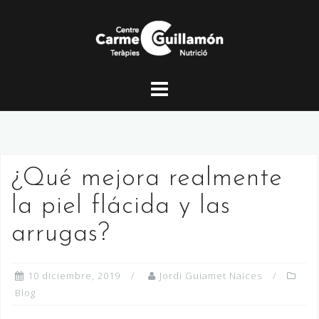
Saltar
al
contenido
¿Qué mejora realmente
la piel flácida y las
arrugas?
10 diciembre, 2019
Jordi Guiamet Naices
Blog