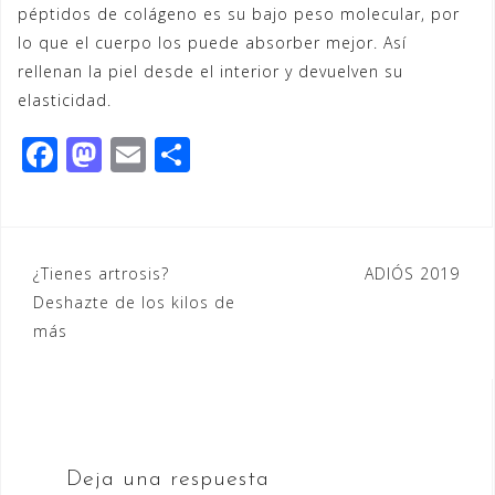
péptidos de colágeno es su bajo peso molecular, por
lo que el cuerpo los puede absorber mejor. Así
rellenan la piel desde el interior y devuelven su
elasticidad.
F
M
E
C
a
a
m
o
c
st
ai
m
e
o
l
p
Navegación
¿Tienes artrosis?
ADIÓS 2019
b
d
ar
Deshazte de los kilos de
de
o
o
ti
más
entradas
o
n
r
k
Deja una respuesta