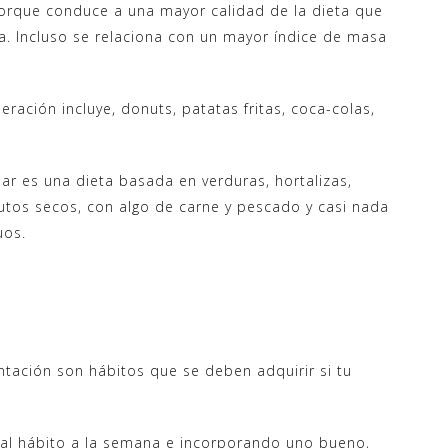
orque conduce a una mayor calidad de la dieta que
a. Incluso se relaciona con un mayor índice de masa
ación incluye, donuts, patatas fritas, coca-colas,
r es una dieta basada en verduras, hortalizas,
frutos secos, con algo de carne y pescado y casi nada
uos.
ntación son hábitos que se deben adquirir si tu
l hábito a la semana e incorporando uno bueno,