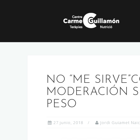
Saltar
al
contenido
NO “ME SIRVE
MODERACIÓN SI
PESO
27 junio, 2018
Jordi Guiamet Nai