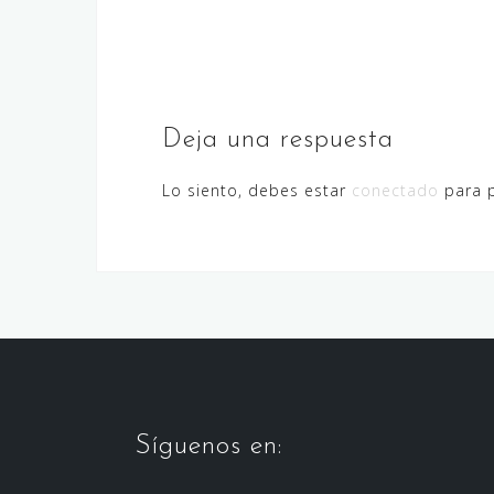
o
n
r
de
k
entradas
Deja una respuesta
Lo siento, debes estar
conectado
para p
Síguenos en: