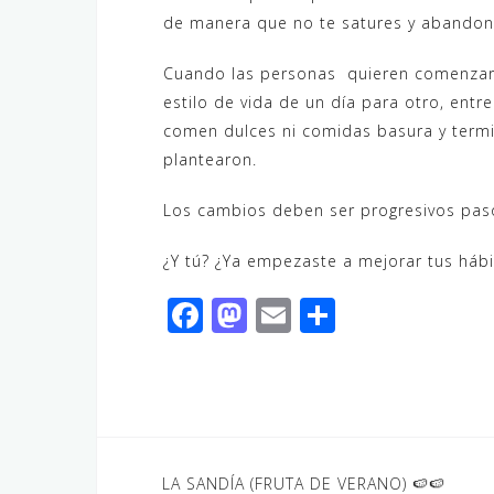
de manera que no te satures y abandone
Cuando las personas quieren comenzar a
estilo de vida de un día para otro, ent
comen dulces ni comidas basura y ter
plantearon.
Los cambios deben ser progresivos pas
¿Y tú? ¿Ya empezaste a mejorar tus háb
F
M
E
C
a
a
m
o
c
st
ai
m
e
o
l
p
b
d
ar
o
o
ti
Navegación
LA SANDÍA (FRUTA DE VERANO) 🍉🍉