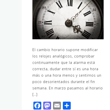
El cambio horario supone modificar
los relojes analógicos, comprobar
continuamente que la alarma está
correcta, dudar entre sí es una hora
más o una hora menos y sentirnos un
poco desorientados durante el fin
semana. En marzo pasamos al horario
[…]
F
M
E
C