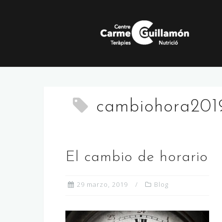
Saltar
al
contenido
cambiohora201
El cambio de horario
29 marzo, 2019
Blog