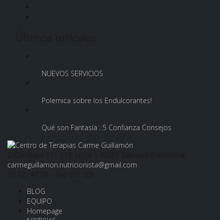
Twitter
LinkedIn
Últimos artículos
NUEVOS SERVICIOS
Polemica sobre los Endulcorantes!
Qué son Fantasía : 5 Confianza Consejos
C/Garcilaso 111-113, Local 1 08201 Sabadell (Barcelona)
carmeguillamon.nutricionista@gmail.com
93 722 47 97 - 646 932 005
BLOG
EQUIPO
Homepage