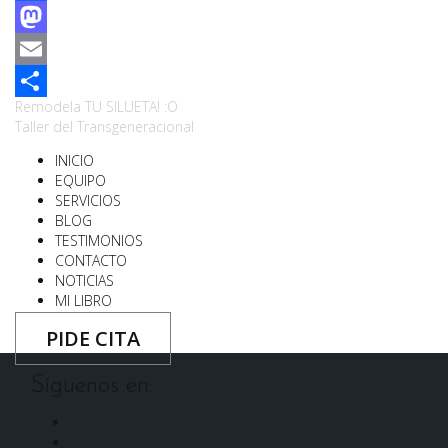
Facebook
Mastodon
Email
Navegación
Remodela TU SILUETA! :O
Compartir
Taller del Transgeneracional
de
INICIO
entradas
EQUIPO
SERVICIOS
BLOG
TESTIMONIOS
CONTACTO
NOTICIAS
MI LIBRO
PIDE CITA
Síguenos en:
Facebook
Instagram