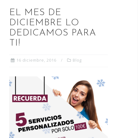
o
n
r
EL MES DE
k
DICIEMBRE LO
DEDICAMOS PARA
TI!
16 diciembre, 2016
Blog