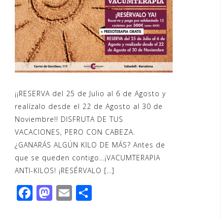
¡¡RESERVA del 25 de Julio al 6 de Agosto y
realízalo desde el 22 de Agosto al 30 de
Noviembre!! DISFRUTA DE TUS
VACACIONES, PERO CON CABEZA.
¿GANARÁS ALGÚN KILO DE MÁS? Antes de
que se queden contigo…¡VACUMTERAPIA
ANTI-KILOS! ¡RESÉRVALO […]
F
M
E
C
a
a
m
o