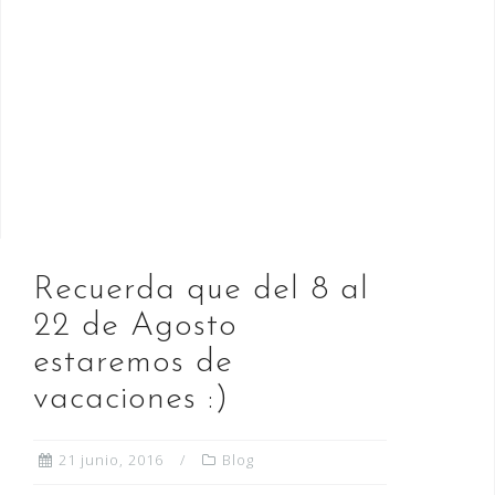
o
o
ti
o
n
r
k
Recuerda que del 8 al
22 de Agosto
estaremos de
vacaciones :)
21 junio, 2016
Blog