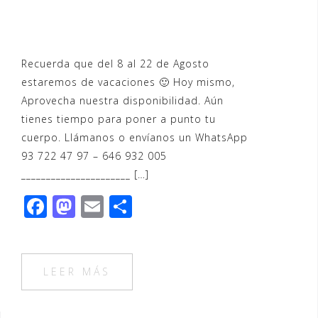
Recuerda que del 8 al 22 de Agosto
estaremos de vacaciones 🙂 Hoy mismo,
Aprovecha nuestra disponibilidad. Aún
tienes tiempo para poner a punto tu
cuerpo. Llámanos o envíanos un WhatsApp
93 722 47 97 – 646 932 005
______________________ […]
F
M
E
C
a
a
m
o
c
st
ai
m
e
o
l
p
LEER MÁS
b
d
ar