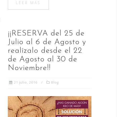
e
o
l
p
LEER MÁS
b
d
ar
o
o
ti
o
n
r
¡¡RESERVA del 25 de
k
Julio al 6 de Agosto y
realízalo desde el 22
de Agosto al 30 de
Noviembre!!
21 julio, 2016
Blog