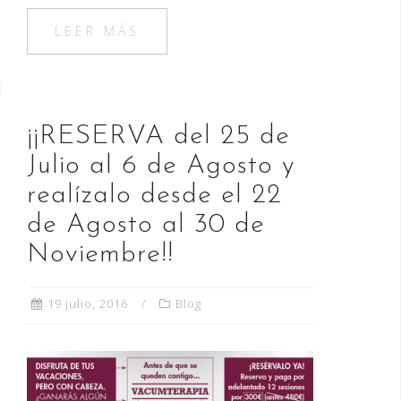
c
st
ai
m
e
o
l
p
LEER MÁS
b
d
ar
o
o
ti
o
n
r
¡¡RESERVA del 25 de
k
Julio al 6 de Agosto y
realízalo desde el 22
de Agosto al 30 de
Noviembre!!
19 julio, 2016
Blog