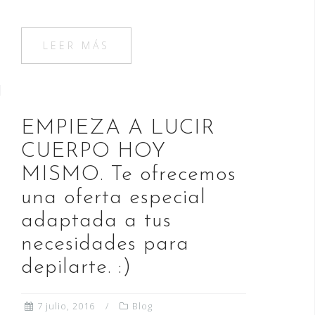
a
a
m
o
c
st
ai
m
e
o
l
p
LEER MÁS
b
d
ar
o
o
ti
o
n
r
EMPIEZA A LUCIR
k
CUERPO HOY
MISMO. Te ofrecemos
una oferta especial
adaptada a tus
necesidades para
depilarte. :)
7 julio, 2016
Blog