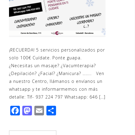
¡RECUERDA! 5 servicios personalizados por
solo 100€ Cuídate. Ponte guapa.
¿Necesitas un masaje? ¿Vacumterapia?
¿Depilación? ¿Facial? ¿Manicura? …….. Ven
a nuestro Centro, llámanos o envíanos un
whatsapp y te informarmemos con más
detalle: Tlf- 937 224 797 Whatsapp: 646 […]
F
M
E
C
a
a
m
o
c
st
ai
m