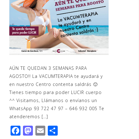
AÚN TE QUEDAN 3 SEMANAS PARA
AGOSTO!! La VACUMTERAPIA te ayudará y
en nuestro Centro contenta saldrás 🙂
Tienes tiempo para poder LUCIR cuerpo
^^ Visitamos, Llámanos o envíanos un
WhatsApp 93 722 47 97 – 646 932 005 Te
atenderemos […]
F
M
E
C