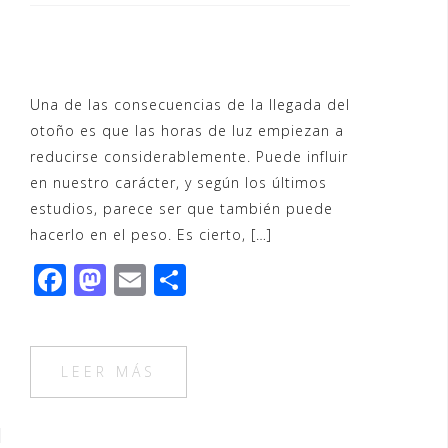
Una de las consecuencias de la llegada del
otoño es que las horas de luz empiezan a
reducirse considerablemente. Puede influir
en nuestro carácter, y según los últimos
estudios, parece ser que también puede
hacerlo en el peso. Es cierto, […]
F
M
E
C
a
a
m
o
c
st
ai
m
e
o
l
p
LEER MÁS
b
d
ar
o
o
ti