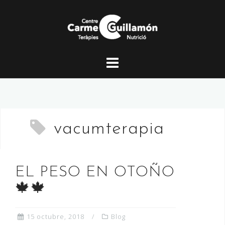
Saltar
al
contenido
vacumterapia
EL PESO EN OTOÑO
🍁🍁
15 octubre, 2018
Blog