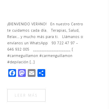
¡BIENVENIDO VERANO! En nuestro Centro
te cuidamos cada día. Terapias, Salud,
Relax… y mucho más para ti. Llámanos o
envíanos un WhatsApp 93 722 47 97 –
646 932 005 ______________________ [
‪#‎carmeguillamon‬ ‪#‎carmenguillamon‬
‪#‎depilación‬ […]
F
M
E
C
a
a
m
o
c
st
ai
m
e
o
l
p
LEER MÁS
b
d
ar