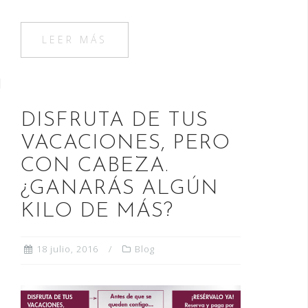
c
st
ai
m
e
o
l
p
LEER MÁS
b
d
ar
o
o
ti
o
n
r
DISFRUTA DE TUS
k
VACACIONES, PERO
CON CABEZA.
¿GANARÁS ALGÚN
KILO DE MÁS?
18 julio, 2016
Blog