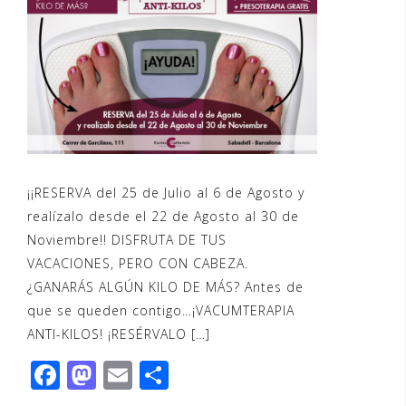
¡¡RESERVA del 25 de Julio al 6 de Agosto y
realízalo desde el 22 de Agosto al 30 de
Noviembre!! DISFRUTA DE TUS
VACACIONES, PERO CON CABEZA.
¿GANARÁS ALGÚN KILO DE MÁS? Antes de
que se queden contigo…¡VACUMTERAPIA
ANTI-KILOS! ¡RESÉRVALO […]
F
M
E
C
a
a
m
o