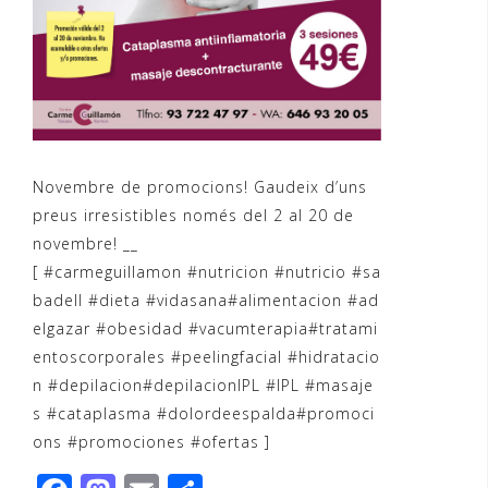
Novembre de promocions! Gaudeix d’uns
preus irresistibles només del 2 al 20 de
novembre! __
[ ‪#‎carmeguillamon‬ ‪#‎nutricion‬ ‪#‎nutricio‬ ‪#‎sa
badell‬ ‪#‎dieta‬ ‪#‎vidasana‬‪#‎alimentacion‬ ‪#‎ad
elgazar‬ ‪#‎obesidad‬ ‪#‎vacumterapia‬‪#‎tratami
entoscorporales‬ ‪#‎peelingfacial‬ ‪#‎hidratacio
n‬ ‪#‎depilacion‬‪#‎depilacionIPL‬ ‪#‎IPL‬ ‪#‎masaje
s‬ ‪#‎cataplasma‬ ‪#‎dolordeespalda‬‪#‎promoci
ons‬ ‪#‎promociones‬ ‪#‎ofertas‬ ]