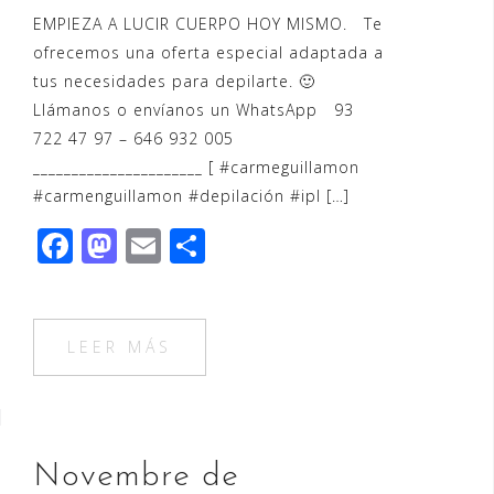
EMPIEZA A LUCIR CUERPO HOY MISMO. Te
ofrecemos una oferta especial adaptada a
tus necesidades para depilarte. 🙂
Llámanos o envíanos un WhatsApp 93
722 47 97 – 646 932 005
______________________ [ ‪#‎carmeguillamon‬
‪#‎carmenguillamon‬ ‪#‎depilación‬ ‪#‎ipl‬ […]
F
M
E
C
a
a
m
o
c
st
ai
m
e
o
l
p
LEER MÁS
b
d
ar
o
o
ti
o
n
r
Novembre de
k