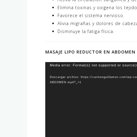
Elimina toxinas y oxigena los tejido
Favorece el sistema nervioso.
Alivia migrañas y dolores de cabez
Disminuye la fatiga física.
MASAJE LIPO REDUCTOR EN ABDOMEN
Reproductor
Media error: Format(s) not supported or source(
de
Descargar archivo: https://carmenguillamon.com/wp
vídeo
ABDOMEN.mp4?_=1