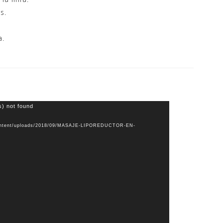
s.
a.
s) not found
-content/uploads/2018/09/MASAJE-LIPOREDUCTOR-EN-