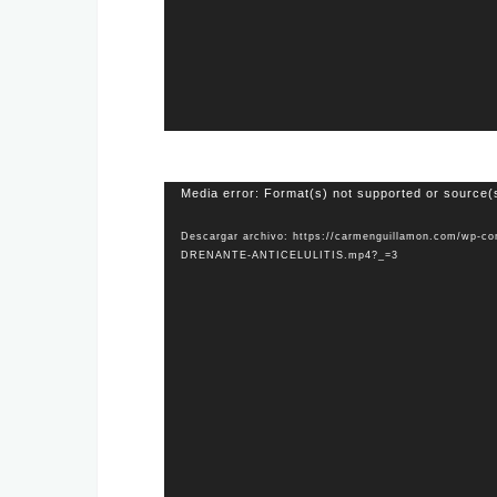
Reproductor
Media error: Format(s) not supported or source(
de
Descargar archivo: https://carmenguillamon.com/wp
vídeo
DRENANTE-ANTICELULITIS.mp4?_=3