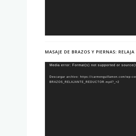
MASAJE DE BRAZOS Y PIERNAS: RELAJA
Reproductor
Media error: Format(s) not supported or source(
de
Descargar archivo: https://carmenguillamon.com/wp-c
vídeo
BRAZOS_RELAJANTE_REDUCTOR.mp4?_=2