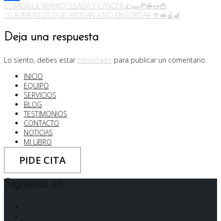
Navegación
COMIDA ULTRAPROCESADA Y CÁNCER 🌮🌯🍕🍔🌭🍟
Compartir
10 ALIMENTOS QUE AYUDAN A NO ENGORDAR 🥦🥪🍎🍆
de
entradas
Deja una respuesta
Lo siento, debes estar
conectado
para publicar un comentario.
INICIO
EQUIPO
SERVICIOS
BLOG
TESTIMONIOS
CONTACTO
NOTICIAS
MI LIBRO
PIDE CITA
Síguenos en:
Facebook
Instagram