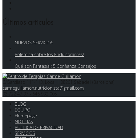
Twitter
LinkedIn
Últimos artículos
NUEVOS SERVICIOS
Polemica sobre los Endulcorantes!
Qué son Fantasía : 5 Confianza Consejos
C/Garcilaso 111-113, Local 1 08201 Sabadell (Barcelona)
carmeguillamon.nutricionista@gmail.com
93 722 47 97 - 646 932 005
BLOG
EQUIPO
Homepage
NOTICIAS
POLITICA DE PRIVACIDAD
SERVICIOS