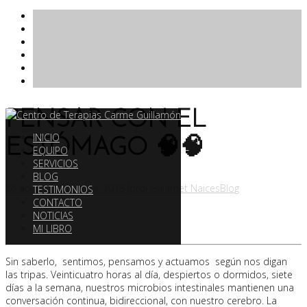
Saltar
PENSAR CON EL
al
INICIO
contenido
ESTÓMAGO 🧠🧠
EQUIPO
SERVICIOS
BLOG
26 abril, 2018
26 abril, 2018
Jordi Guiamet Naices
Blog
TESTIMONIOS
CONTACTO
NOTICIAS
MI LIBRO
Sin saberlo, sentimos, pensamos y actuamos según nos digan
las tripas. Veinticuatro horas al día, despiertos o dormidos, siete
días a la semana, nuestros microbios intestinales mantienen una
conversación continua, bidireccional, con nuestro cerebro. La