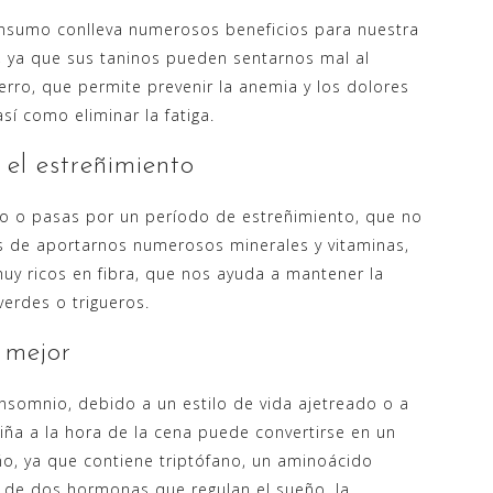
onsumo conlleva numerosos beneficios para nuestra
 ya que sus taninos pueden sentarnos mal al
rro, que permite prevenir la anemia y los dolores
í como eliminar la fatiga.
el estreñimiento
ño o pasas por un período de estreñimiento, que no
ás de aportarnos numerosos minerales y vitaminas,
uy ricos en fibra, que nos ayuda a mantener la
verdes o trigueros.
 mejor
somnio, debido a un estilo de vida ajetreado o a
ña a la hora de la cena puede convertirse en un
eño, ya que contiene triptófano, un aminoácido
o de dos hormonas que regulan el sueño, la