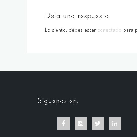
Deja una respuesta
Lo siento, debes estar
conectado
para p
Síguenos en:
Facebook
Instagram
Twitter
LinkedIn