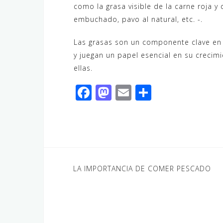
como la grasa visible de la carne roja
embuchado, pavo al natural, etc. -.
Las grasas son un componente clave en l
y juegan un papel esencial en su crecim
ellas.
F
M
E
C
a
a
m
o
c
st
ai
m
e
o
l
p
b
d
ar
o
o
ti
Navegación
LA IMPORTANCIA DE COMER PESCADO
o
n
r
de
k
entradas