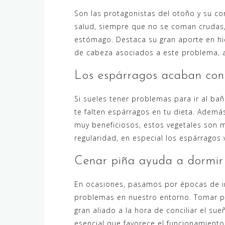
Son las protagonistas del otoño y su c
salud, siempre que no se coman crudas,
estómago. Destaca su gran aporte en hie
de cabeza asociados a este problema, as
Los espárragos acaban con 
Si sueles tener problemas para ir al ba
te falten espárragos en tu dieta. Adem
muy beneficiosos, estos vegetales son m
regularidad, en especial los espárragos 
Cenar piña ayuda a dormir
En ocasiones, pasamos por épocas de in
problemas en nuestro entorno. Tomar pi
gran aliado a la hora de conciliar el su
esencial que favorece el funcionamient